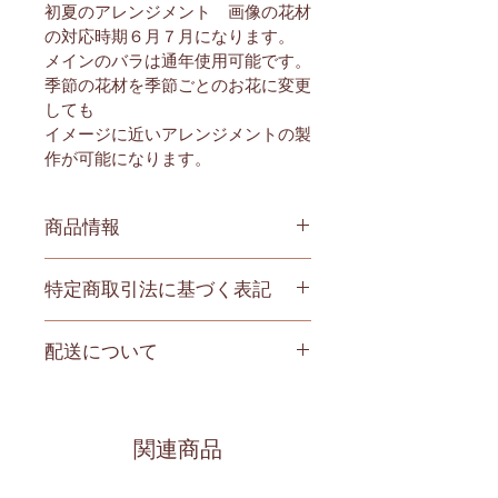
初夏のアレンジメント　画像の花材
の対応時期６月７月になります。
メインのバラは通年使用可能です。
季節の花材を季節ごとのお花に変更
しても
イメージに近いアレンジメントの製
作が可能になります。
商品情報
商品の詳細です。ここにあなたが販
特定商取引法に基づく表記
売する商品のサイズ、特徴、素材、
取扱い方法などの詳細を入力しまし
特定商取引法に基づく表記について
ょう。また、商品のセールスポイン
配送について
記入する欄です。ここに購入者が購
トを入力して、購入者の興味を引き
入後にどのように返品、交換、また
つけましょう。
商品の配送ポリシーについて記入す
返金できるかを詳しく示しましょ
る欄です。ここに商品の配送につい
う。手続きを明確に示すことでショ
て詳しく示しましょう。実際に不着
関連商品
ップと購入者の信頼関係を築くこと
が起こった際などの手続きに関して
ができます。
も詳しく示すことで、ショップの信